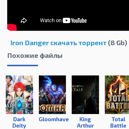
Iron Danger скачать торрент
(8 Gb)
Похожие файлы
Dark
Gloomhaven
King
Total
Deity
Arthur
Battle