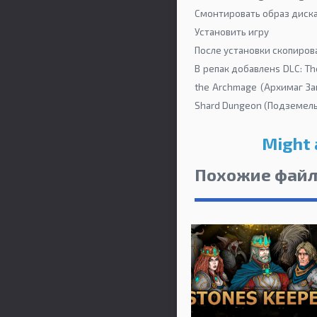
Смонтировать образ диск
Установить игру
После установки скопирова
В репак добавленs DLC: The
the Archmage (Архимаг За
Shard Dungeon (Подземель
Might 
Похожие фай