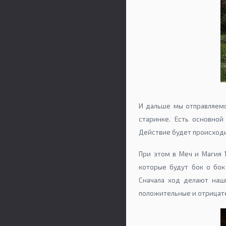
И дальше мы отправляемс
старинке. Есть основно
Действие будет происходит
При этом в Меч и Магия 
которые будут бок о бок
Сначала ход делают наш
положительные и отрицате