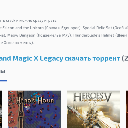
а
ть crack и можно сразу играть.
 Falcon and the Unicorn (Сокол и Единорог), Special Relic Set (Особ
на), Meow Dungeon (Подземелье Мяу), Thunderblade's Helmet (Шлем
е Осколок мечты).
and Magic X Legacy скачать торрент
(2
лы