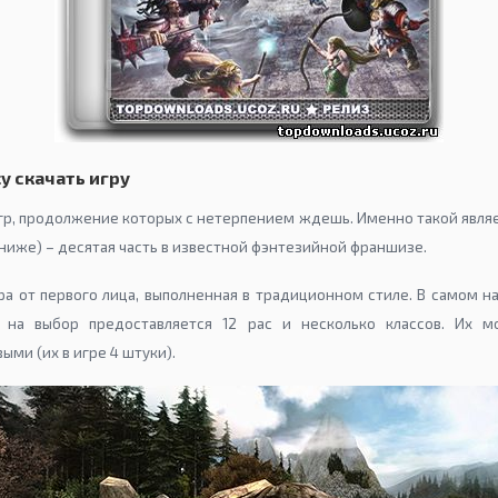
cy скачать игру
гр, продолжение которых с нетерпением ждешь. Именно такой являет
 ниже) – десятая часть в известной фэнтезийной франшизе.
ра от первого лица, выполненная в традиционном стиле. В самом 
о на выбор предоставляется 12 рас и несколько классов. Их 
ыми (их в игре 4 штуки).