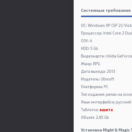
Системные требования
ОС: Windows XP (SP 2)/Vist
Процессор: Intel Core 2 Du
ОЗУ: 4
HDD: 5 Gb
Видеокарта: nVidia GeFor
Жанр: RPG
Дата выхода: 2013
Издатель: Ubisoft
Платформа: PC
Тип издания: репак на осн
Язык интерфейса: русский 
Таблэтка:
вшита
Объем: 2,85 Gb
Установка Might & Magic