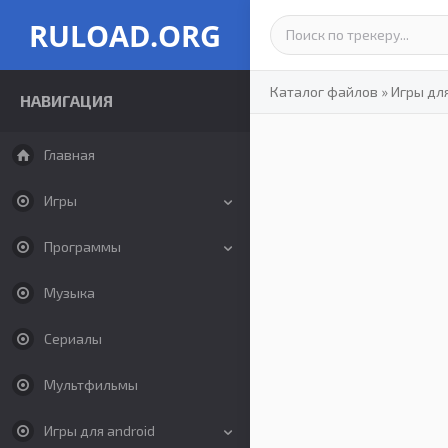
RULOAD.ORG
Каталог файлов
»
Игры дл
НАВИГАЦИЯ
Главная
Игры
Программы
Музыка
Сериалы
Мультфильмы
Игры для android