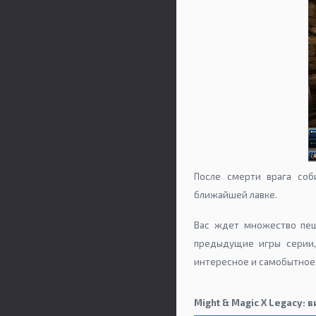
После смерти врага соб
ближайшей лавке.
Вас ждет множество пещ
предыдущие игры серии
интересное и самобытное
Might & Magic X Legacy: