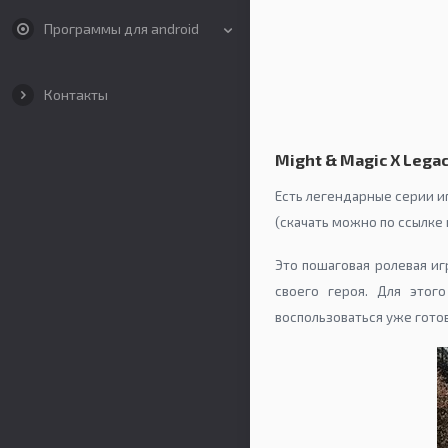
Программы для android
Контакты
Might & Magic X Lega
Есть легендарные серии и
(скачать можно по ссылке
Это пошаговая ролевая иг
своего героя. Для этог
воспользоваться уже готов