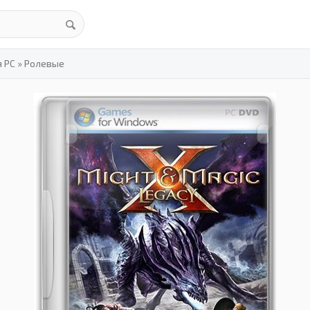
я PC
»
Ролевые