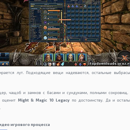
ирается лут. Подходящие вещи надеваются, остальные выбрас
ер, чащоб и замков с басами и сундуками, полными сокровищ. 
, оценит
Might & Magic 10 Legacy
по достоинству. Да и осталь
.
 видео игрового процесса