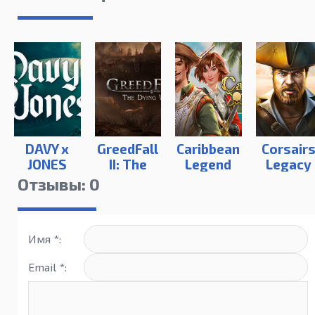
DAVY x
GreedFall
Caribbean
Corsair
JONES
II: The
Legend
Legacy
Dying
Отзывы: 0
World
Имя *:
Email *: