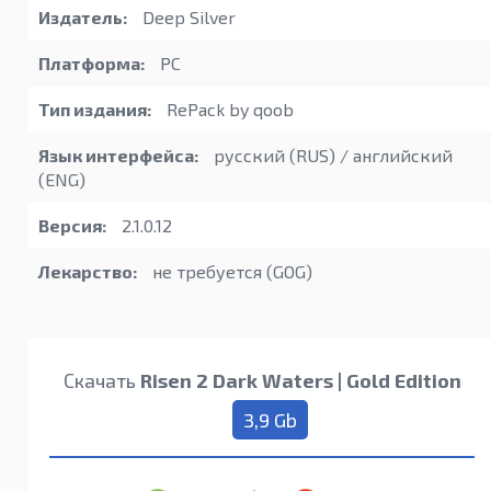
Издатель:
Deep Silver
Платформа:
PC
Тип издания:
RePack by qoob
Язык интерфейса:
русский (RUS) / английский
(ENG)
Версия:
2.1.0.12
Лекарство:
не требуется (GOG)
Скачать
Risen 2 Dark Waters | Gold Edition
3,9 Gb