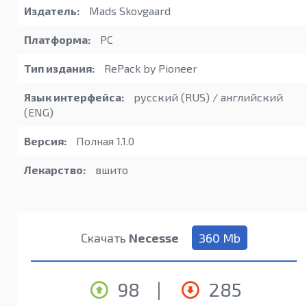
Издатель:
Mads Skovgaard
Платформа:
PC
Тип издания:
RePack by Pioneer
Язык интерфейса:
русский (RUS) / английский
(ENG)
Версия:
Полная 1.1.0
Лекарство:
вшито
Скачать
Necesse
360 Mb
98
|
285