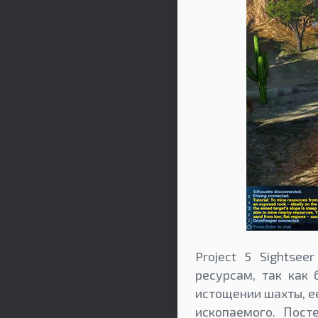
Project 5 Sightse
ресурсам, так как 
истощении шахты, е
ископаемого. Пост