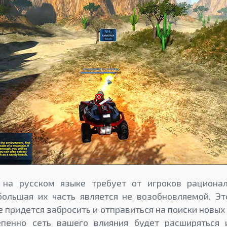
er на русском языке требует от игроков рациона
большая их часть является не возобновляемой. Эт
е придется забросить и отправиться на поиски новых
епенно сеть вашего влияния будет расширяться 