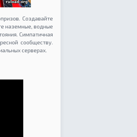
призов. Создавайте
те наземные, водные
тояния. Симпатичная
ересной сообществу.
иальных серверах.