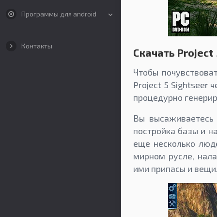
Программы для android
Контакты
Скачать Project
Чтобы почувствоват
Project 5 Sightseer
процедурно генери
Вы высаживаетесь 
постройка базы и н
еще несколько люд
мирном русле, нал
ими припасы и вещи