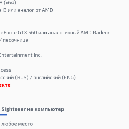
8 (x64)
e i3 или аналог от AMD
 GeForce GTX 560 или аналогичный AMD Radeon
/ песочница
ntertainment Inc.
ccess
сский (RUS) / английский (ENG)
екте
5 Sightseer на компьютер
в любое место