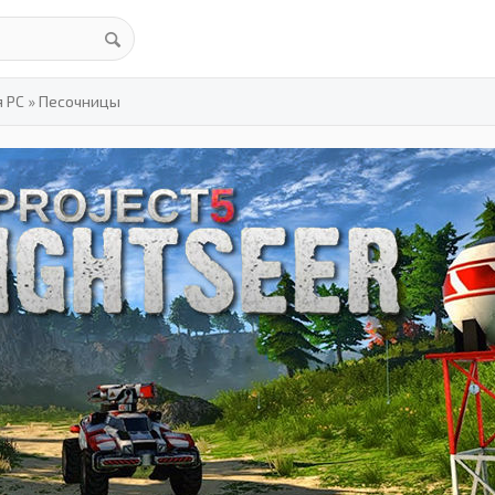
я PC
»
Песочницы