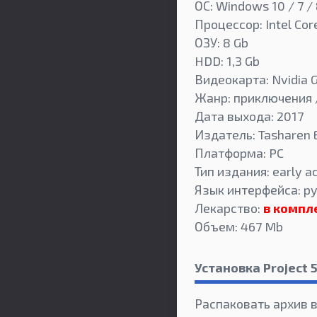
ОС: Windows 10 / 7 / 
Процессор: Intel Cor
ОЗУ: 8 Gb
HDD: 1,3 Gb
Видеокарта: Nvidia
Жанр: приключения 
Дата выхода: 2017
Издатель: Tasharen E
Платформа: PC
Тип издания: early a
Язык интерфейса: ру
Лекарство:
в компл
Объем: 467 Mb
Установка Project 
Распаковать архив 