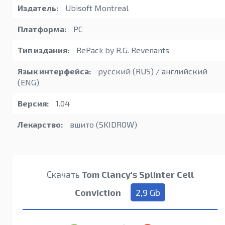
Издатель:
Ubisoft Montreal
Платформа:
PC
Тип издания:
RePack by R.G. Revenants
Язык интерфейса:
русский (RUS) / английский
(ENG)
Версия:
1.04
Лекарство:
вшито (SKIDROW)
Скачать
Tom Clancy's Splinter Cell
Conviction
2,9 Gb