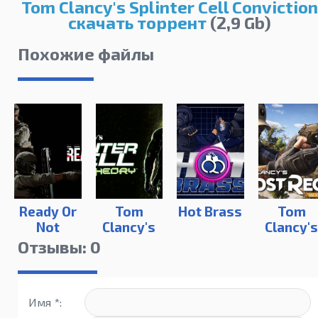
Tom Clancy's Splinter Cell Conviction
скачать торрент
(2,9 Gb)
Похожие файлы
Ready Or
Tom
Hot Brass
Tom
Not
Clancy's
Clancy'
Splinter
Ghost
Отзывы: 0
Cell:
Recon
Chaos
Wildland
Theory
| Ultimat
Имя *:
Edition