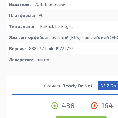
Издатель:
VOID Interactive
Платформа:
PC
Тип издания:
RePack be Fitgirl
Язык интерфейса:
русский (RUS) / английский (EN
Версия:
88827 / build 19222255
Лекарство:
вшито
Скачать
Ready Or Not
35,2 Gb
438
|
164