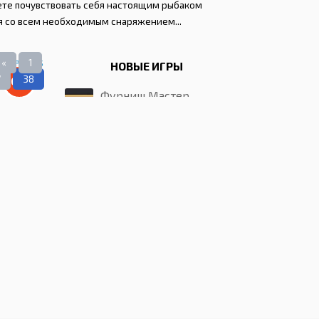
ожете почувствовать себя настоящим рыбаком
я со всем необходимым снаряжением...
«
1
НОВЫЕ ИГРЫ
7
38
0.0
Фурниш Мастер
02.2008
cific
Brown Dust 2
нная 2-й