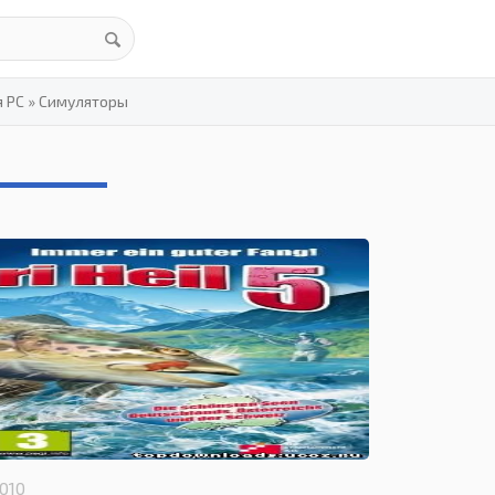
я PC
»
Симуляторы
3.3
2010