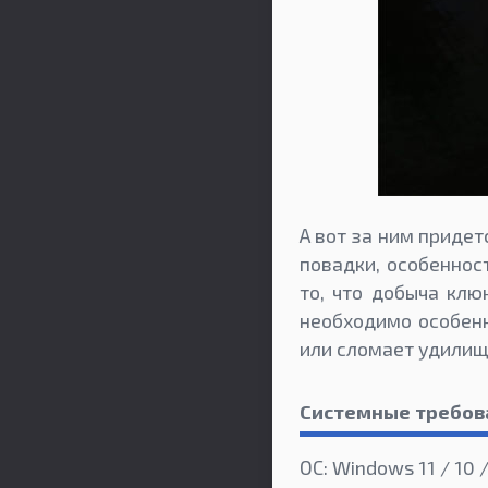
А вот за ним придет
повадки, особеннос
то, что добыча клю
необходимо особенн
или сломает удилищ
Системные требов
ОС: Windows 11 / 10 /