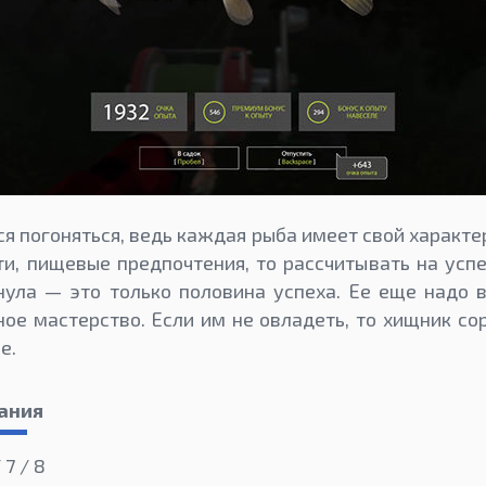
ся погоняться, ведь каждая рыба имеет свой характер
ти, пищевые предпочтения, то рассчитывать на успе
нула — это только половина успеха. Ее еще надо 
ое мастерство. Если им не овладеть, то хищник сор
е.
ания
 7 / 8