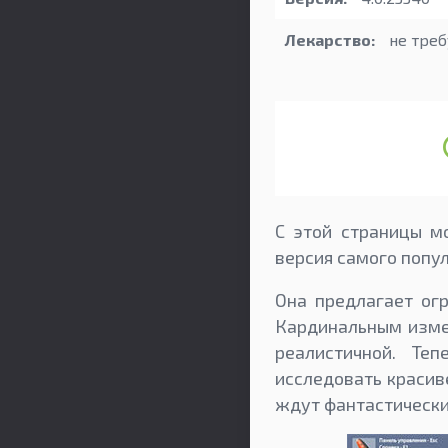
Лекарство:
не треб
С этой страницы м
версия самого попу
Она предлагает ог
Кардинальным измен
реалистичной. Те
исследовать красив
ждут фантастически