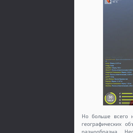
Но больше всего 
географических о
разнообразна. Н