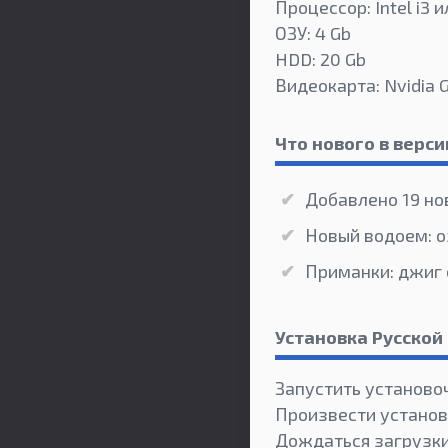
Процессор: Intel i3 
ОЗУ: 4 Gb
HDD: 20 Gb
Видеокарта: Nvidia 
Что нового в верси
Добавлено 19 но
Новый водоем: о
Приманки: джиг 
Установка Русской
Запустить установо
Произвести установ
Дождаться загрузк