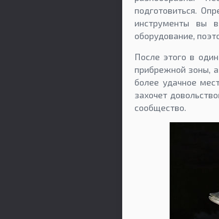
подготовиться. Опр
инструменты вы в
оборудование, поэт
После этого в один
прибрежной зоны, а
более удачное мест
захочет довольство
сообщество.