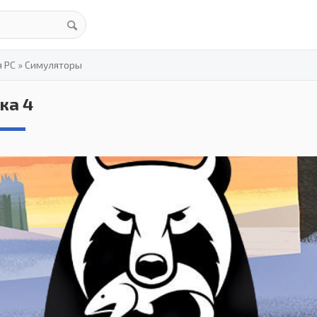
я PC
»
Симуляторы
ка 4