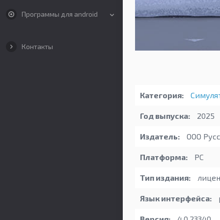
Программы для android
Контакты
Категория:
Симуля
Год выпуска:
2025
Издатель:
ООО Русс
Платформа:
PC
Тип издания:
лицен
Язык интерфейса:
Версия:
4.0.23340