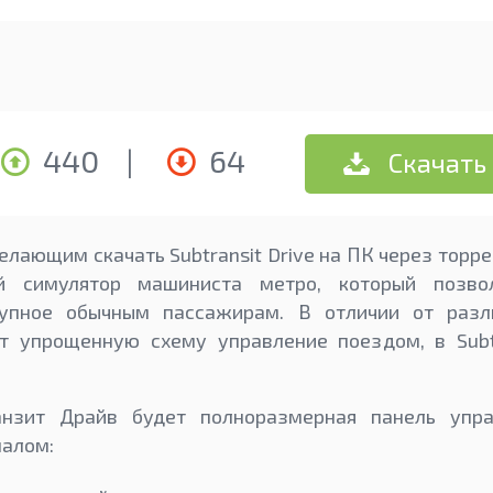
440
|
64
Скачать
лающим скачать Subtransit Drive на ПК через торре
й симулятор машиниста метро, который позво
ступное обычным пассажирам. В отличии от разл
т упрощенную схему управление поездом, в Subtr
анзит Драйв будет полноразмерная панель упра
алом: