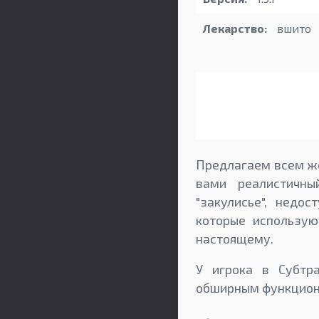
Лекарство:
вшито
Предлагаем всем же
вами реалистичны
"закулисье", недо
которые использую
настоящему.
У игрока в Субтр
обширным функцион