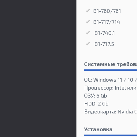
81-760/761
81-717/714
81-740.1
81-717.5
Системные требов
ОС: Windows 11 / 10 /
Процессор: Intel ил
ОЗУ: 6 Gb
HDD: 2 Gb
Видеокарта: Nvidia 
Установка