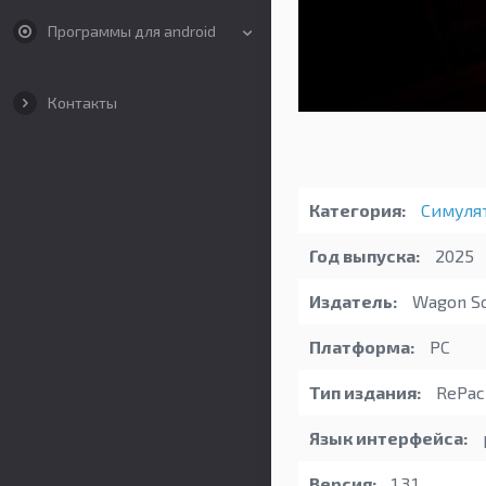
Программы для android
Контакты
Категория:
Симуля
Год выпуска:
2025
Издатель:
Wagon So
Платформа:
PC
Тип издания:
RePac
Язык интерфейса:
Версия:
1.3.1