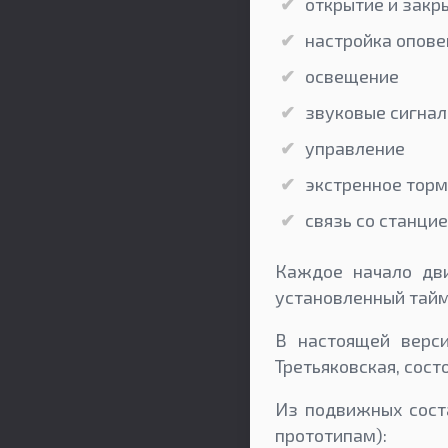
открытие и закр
настройка опов
освещение
звуковые сигна
управление
экстренное тор
связь со станци
Каждое начало дви
установленный тайми
В настоящей верси
Третьяковская, сост
Из подвижных сост
прототипам):