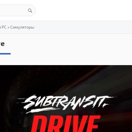
я PC
»
Симуляторы
ve