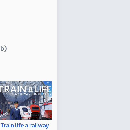
b)
Train life a railway