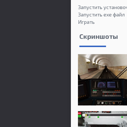
Запустить установо
Запустить exe файл
Играть
Скриншоты