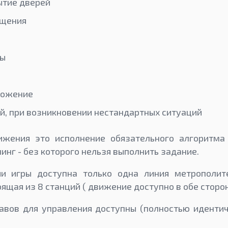
ытие дверей
ещения
лы
можение
ей, при возникновении нестандартных ситуаций
жения это исполнение обязательного алгоритма 
нг - без которого нельзя выполнить задание.
и игры доступна только одна линия метрополит
оящая из 8 станций ( движение доступно в обе сторо
авов для управления доступны (полностью иденти