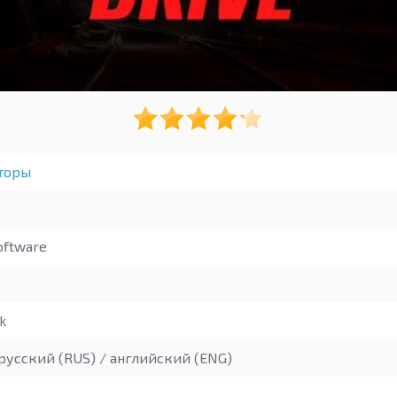
торы
ftware
k
русский (RUS) / английский (ENG)