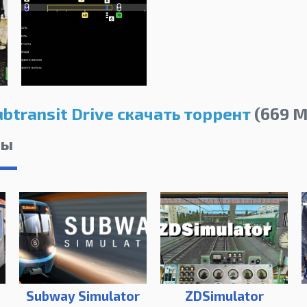
ubtransit Drive скачать торрент
(669 M
лы
Subway Simulator
ZDSimulator