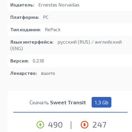
Издатель:
Ernestas Norvaišas
Платформа:
PC
Тип издания:
RePack
Язык интерфейса:
русский (RUS) / английский
(ENG)
Версия:
0.2.18
Лекарство:
вшито
Скачать
Sweet Transit
1,3 Gb
490
|
247