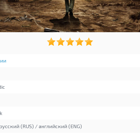
гии
ic
k
русский (RUS) / английский (ENG)