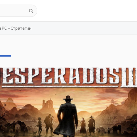
я PC
»
Стратегии