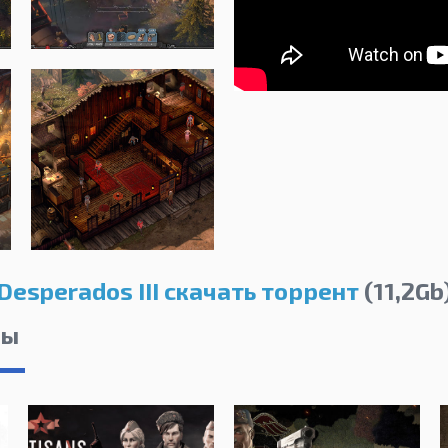
Desperados III скачать торрент
(11,2Gb
лы