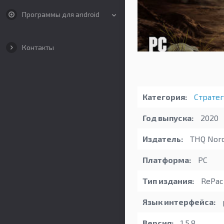
Программы для android
Контакты
Категория:
Страте
Год выпуска:
2020
Издатель:
THQ Nord
Платформа:
PC
Тип издания:
RePac
Язык интерфейса:
Версия:
1.5.8