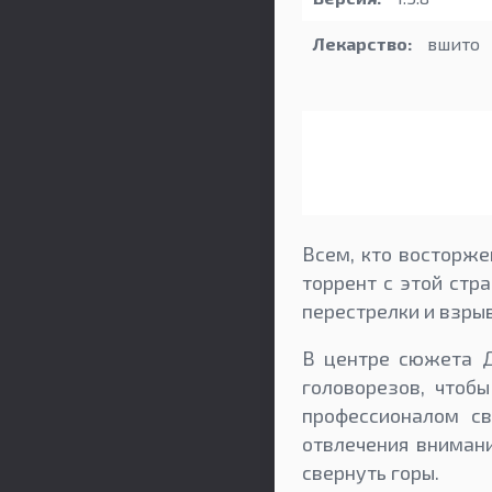
Лекарство:
вшито
Всем, кто восторже
торрент с этой стра
перестрелки и взры
В центре сюжета Д
головорезов, чтоб
профессионалом св
отвлечения внимани
свернуть горы.