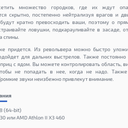
етить множество городков, где их ждут опа
ся скрытно, постепенно нейтрализуя врагов и дв
 будут кратно превосходить ваши, поэтому о пря
страивайте ловушки, подкарауливайте в засаде, о
а спины.
же придется. Из револьвера можно быстро уложи
одойдет для дальних выстрелов. Также постоянно
приц с ядом. Вы можете контролировать область, 
чтобы не попадать в нее, когда не надо. Такж
 Громкие звуки неизбежно привлекут внимание.
ания
8 (64-bit)
530 или AMD Athlon II X3 460