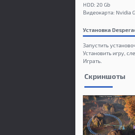
HDD: 20 Gb
Видеокарта: Nvidia 
Установка Despera
Запустить установо
Установить игру, сл
Играть.
Скриншоты