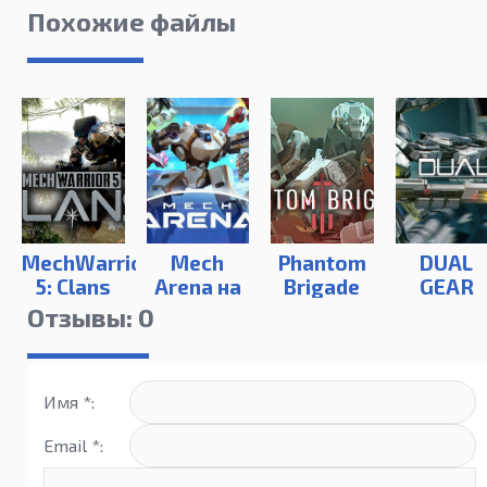
Похожие файлы
MechWarrior
Mech
Phantom
DUAL
5: Clans
Arena на
Brigade
GEAR
ПК
Отзывы: 0
Имя *:
Email *: