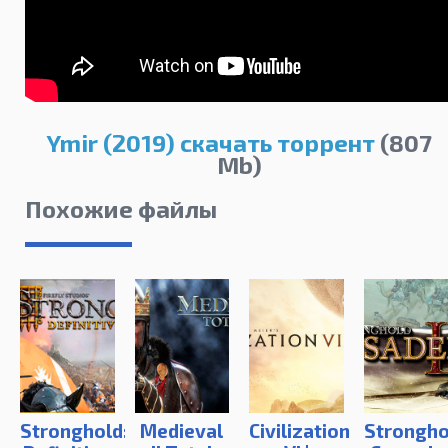
Ymir (2019) скачать торрент
(807
Mb)
Похожие файлы
Stronghold:
Medieval
Civilization
Strongho