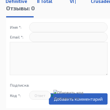
Definitive
II Total
VI |
Crusade
Edition
War +
Platinum
2 | Stea
Отзывы: 0
Kingdoms
Edition
Edition
Имя *:
Email *:
Подписка:
Код *: