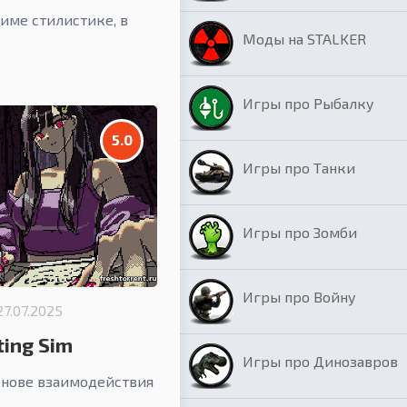
име стилистике, в
Моды на STALKER
Игры про Рыбалку
5.0
Игры про Танки
Игры про Зомби
Игры про Войну
27.07.2025
ting Sim
Игры про Динозавров
основе взаимодействия