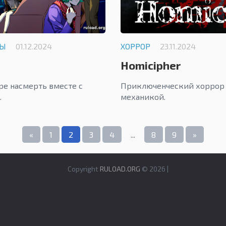
ЛЫ
01.12.2024
ХОРРОР
23.11.2024
Homicipher
ре насмерть вместе с
Приключенческий хоррор 
.
механикой.
«
1
2
3
4
...
8
9
»
Copyright
RULOAD.ORG
© 2026 |