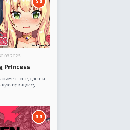
5.0
30.03.2025
g Princess
аниме стиле, где вы
льную принцессу.
0.0