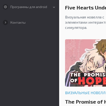
Five Hearts Und
Программы для android
Визуальная новелла с
элементами интеракт
Контакты
симулятора.
ВИЗУАЛЬНЫЕ НОВЕЛ
The Promise of 