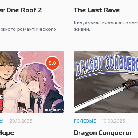
er One Roof 2
The Last Rave
Визуальная новелла с эле
ивного романтического
жизни.
5.0
ЛЫ
29.10.2025
РОЛЕВЫЕ
10.08.2025
Hope
Dragon Conqueror