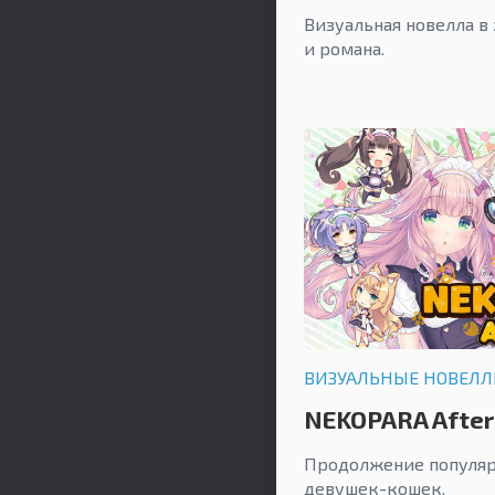
Визуальная новелла в
и романа.
ВИЗУАЛЬНЫЕ НОВЕЛ
NEKOPARA After
Продолжение популяр
девушек-кошек.