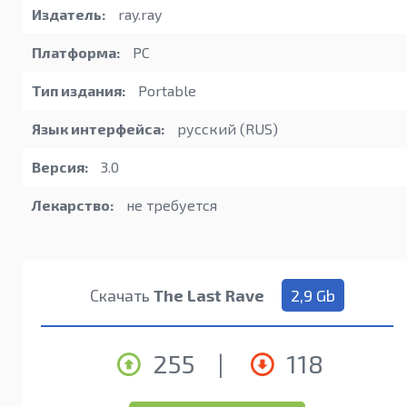
Издатель:
ray.ray
Платформа:
PC
Тип издания:
Portable
Язык интерфейса:
русский (RUS)
Версия:
3.0
Лекарство:
не требуется
Скачать
The Last Rave
2,9 Gb
255
|
118