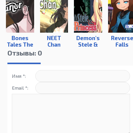
Bones
NEET
Demon's
Revers
Tales The
Chan
Stele &
Falls
Manor
Dog
Отзывы: 0
Princess
Имя *:
Email *: