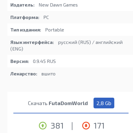
Издатель:
New Dawn Games
Платформа:
PC
Тип издания:
Portable
Язык интерфейса:
русский (RUS) / английский
(ENG)
Версия:
0.9.45 RUS
Лекарство:
вшито
Скачать
FutaDomWorld
2,8 Gb
381
|
171