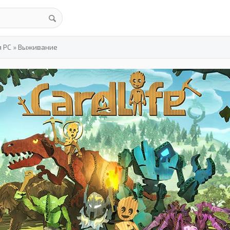
я PC
»
Выживание