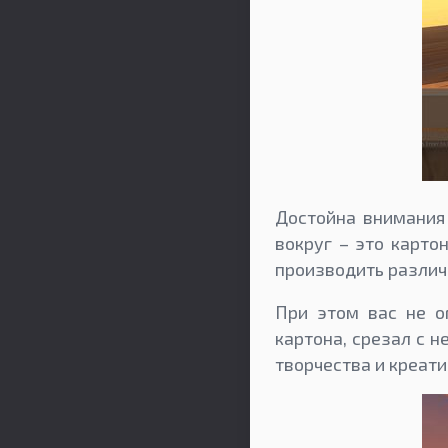
Достойна внимания 
вокруг – это карто
производить различ
При этом вас не о
картона, срезал с н
творчества и креат