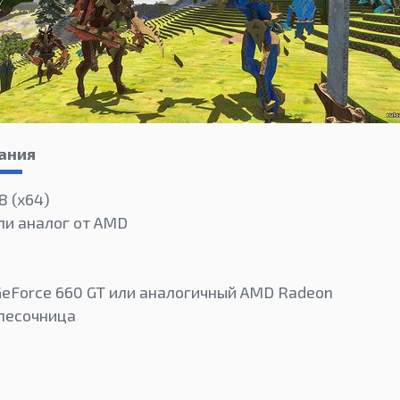
ания
8 (x64)
или аналог от AMD
GeForce 660 GT или аналогичный AMD Radeon
песочница