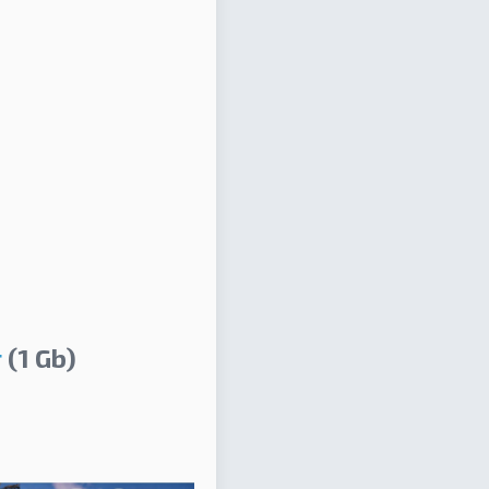
т
(1 Gb)