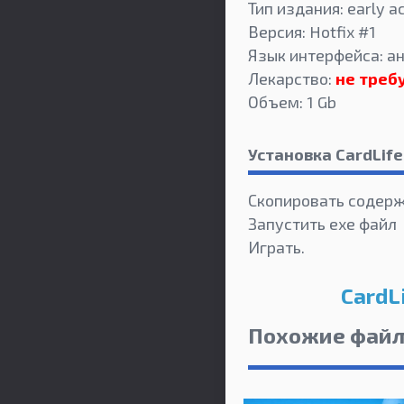
Тип издания: early a
Версия: Hotfix #1
Язык интерфейса: а
Лекарство:
не треб
Объем: 1 Gb
Установка CardLife
Скопировать содерж
Запустить exe файл
Играть.
CardL
Похожие фай