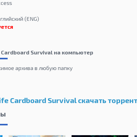
ccess
нглийский (ENG)
уется
 Cardboard Survival на компьютер
имое архива в любую папку
ife Cardboard Survival скачать торрен
лы