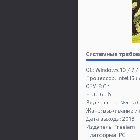
Системные требов
ОС: Windows 10 / 7 / 
Процессор: Intel i5 
ОЗУ: 8 Gb
HDD: 6 Gb
Видеокарта: Nvidia 
Жанр: выживание / 
Дата выхода: 2018
Издатель: Freejam
Платформа: PC