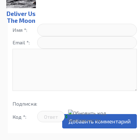
Deliver Us
The Moon
(1.4.1)
Имя *:
Email *:
Подписка:
Код *: