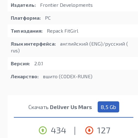
Издатель:
Frontier Developments
Платформа:
PC
Тип издания:
Repack FitGirl
Язык интерфейса:
английский (ENG)/русский (
rus)
Версия:
2.0.1
Лекарство:
вшито (CODEX-RUNE)
Скачать
Deliver Us Mars
8,5 Gb
434
|
127