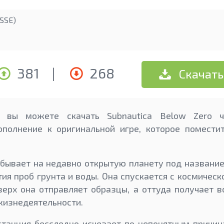
SSE)
381
|
268
Скачать
 вы можете скачать Subnautica Below Zero ч
ополнение к оригинальной игре, которое помести
ибывает на недавно открытую планету под названи
тия проб грунта и воды. Она спускается с космическ
верх она отправляет образцы, а оттуда получает 
жизнедеятельности.
танция бесследно исчезает по непонятным причин