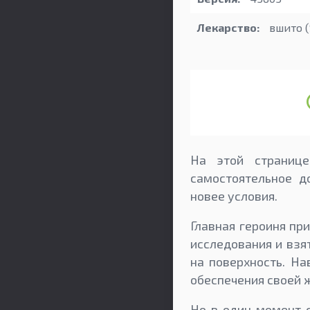
Лекарство:
вшито (
На этой странице
самостоятельное д
новее условия.
Главная героиня пр
исследования и взя
на поверхность. На
обеспечения своей 
Но в один момент с