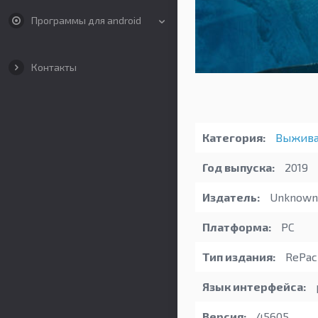
Программы для android
Контакты
Категория:
Выжива
Год выпуска:
2019
Издатель:
Unknown 
Платформа:
PC
Тип издания:
RePac
Язык интерфейса:
Версия:
45605