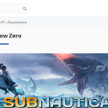
я PC
»
Выживание
low Zero