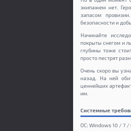
экипажем нет. Гер
запасом провизии
безопасности и доб
Начинайте исслед
покрыты снегом и ль
глубины тоже стои
просто пестрят раз
Очень скоро вы узн
назад. На ней оби
ценнейших артефакт
им.
Системные требов
ОС: Windows 10 / 7 / 