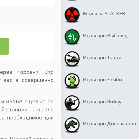
Моды на STALKER
Игры про Рыбалку
Игры про Танки
ерез торрент. Это
Игры про Зомби
т вас в совершенно
ем 4546B с целью ее
Игры про Войну
ой станции на шатле
все необходимое для
Игры про Динозавров
ам. Никакой связи с