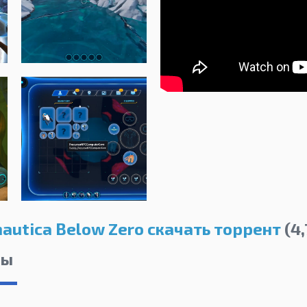
autica Below Zero скачать торрент
(4,
лы