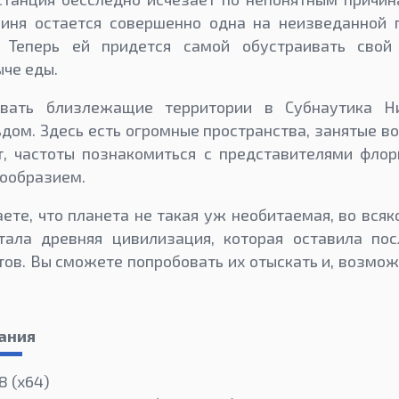
оиня остается совершенно одна на неизведанной 
. Теперь ей придется самой обустраивать свой 
ыче еды.
овать близлежащие территории в Субнаутика Н
дом. Здесь есть огромные пространства, занятые во
т, частоты познакомиться с представителями флор
нообразием.
аете, что планета не такая уж необитаемая, во всяк
тала древняя цивилизация, которая оставила по
ов. Вы сможете попробовать их отыскать и, возмож
ания
8 (x64)