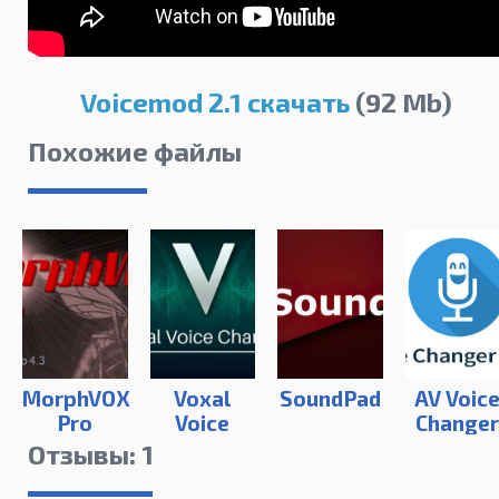
Voicemod 2.1 скачать
(92 Mb)
Похожие файлы
MorphVOX
Voxal
SoundPad
AV Voic
Pro
Voice
Change
Changer
Diamon
Отзывы: 1
Plus