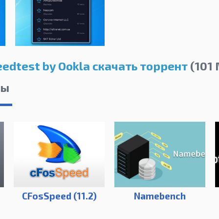
eedtest by Ookla скачать торрент
(101 
лы
CFosSpeed (11.2)
Namebench