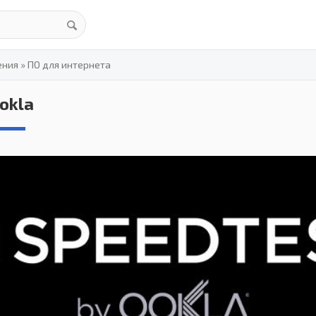
ения
»
ПО для интернета
okla