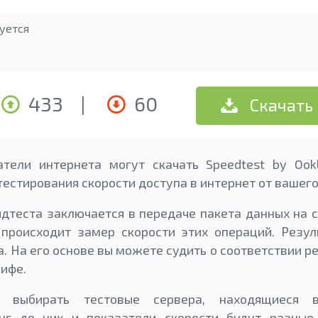
уется
433
|
60
Скачать
атели интернета могут скачать Speedtest by Ook
тестирования скорости доступа в интернет от вашег
дтеста заключается в передаче пакета данных на с
 происходит замер скорости этих операций. Резул
а. На его основе вы можете судить о соответствии 
рифе.
выбирать тестовые сервера, находящиеся в
инг до них и показатели скорости будут разные