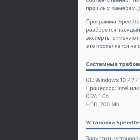
прошлым замерам, д
Программа Speedtes
разберется каждый:
эксперты отмечают 
это проявляется на 
Системные требов
ОС: Windows 10 / 7 / 
Процессор: Intel ил
ОЗУ: 1 Gb
HDD: 200 Mb
Установка Speedte
Запустить установо