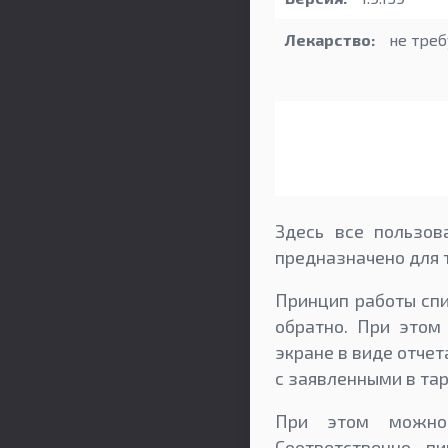
Лекарство:
не треб
Здесь все пользов
предназначено для 
Принцип работы спи
обратно. При этом
экране в виде отчет
с заявленными в та
При этом можно 
Соответственно, п