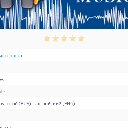
интернета
ws
ble
русский (RUS) / английский (ENG)
лекте