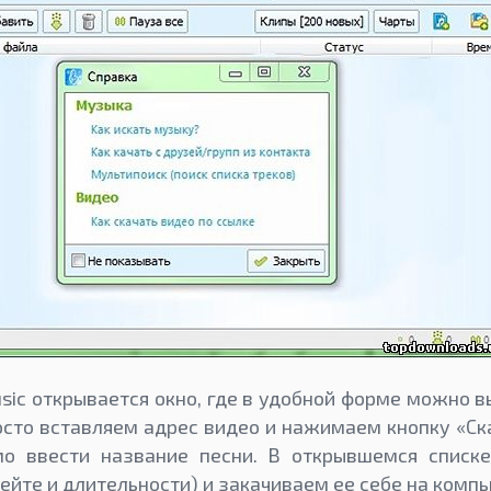
sic открывается окно, где в удобной форме можно 
осто вставляем адрес видео и нажимаем кнопку «Ска
о ввести название песни. В открывшемся списк
ейте и длительности) и закачиваем ее себе на компь