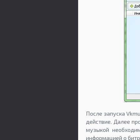
После запуска Vkmu
действие. Далее пр
музыкой необходим
информацией о битр