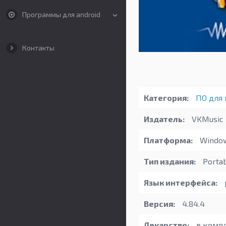
Программы для android
Контакты
Категория:
ПО для 
Издатель:
VKMusic
Платформа:
Windo
Тип издания:
Porta
Язык интерфейса:
Версия:
4.84.4
Лекарство:
в комп