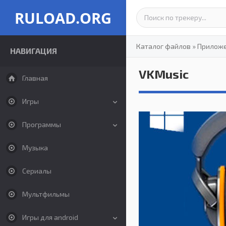
RULOAD.ORG
Каталог файлов
»
Прилож
НАВИГАЦИЯ
VKMusic
Главная
Игры
Программы
Музыка
Сериалы
Мультфильмы
Игры для android