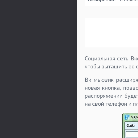
Социальная сеть В
чтобы вытащить ее о
Вк мьюзик расширя
новая кнопка, позв
распоряжении буде
на свой телефон и п