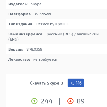
Издатель:
Skype
Платформа:
Windows
Тип издания:
RePack by KpoJIuK
Язык интерфейса:
русский (RUS) / английский
(ENG)
Версия:
8.78.0.159
Лекарство:
не требуется
Скачать
Skype 8
75 Мб
244
|
89