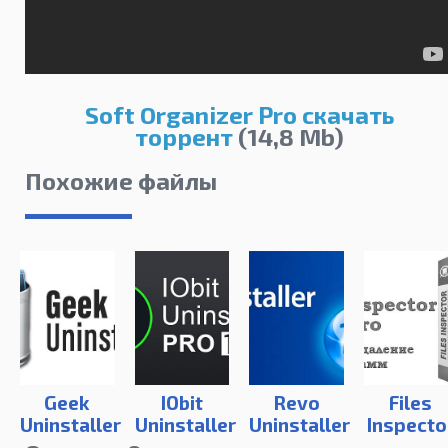
Soft Organizer Pro скачать
торрент
(14,8 Mb)
Похожие файлы
Geek
IObit
Revo
Files
Uninstaller
Uninstaller
Uninstaller
Inspecto
12 Pro
Pro
Pro