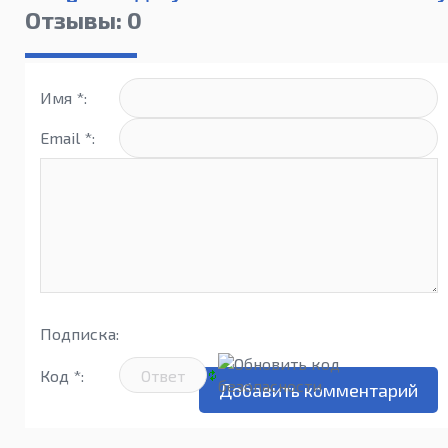
2016
Профи
15.0
Отзывы: 0
9.35
Имя *:
Email *:
Подписка:
Код *: