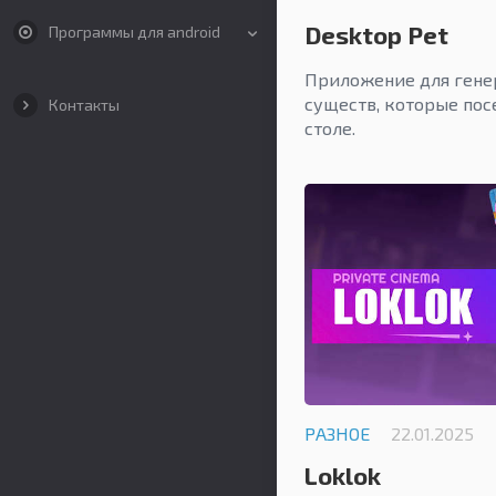
Desktop Pet
Программы для android
Приложение для гене
существ, которые пос
Контакты
столе.
РАЗНОЕ
22.01.2025
Loklok