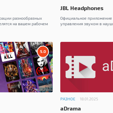
JBL Headphones
рации разнообразных
Официальное приложение 
елятся на вашем рабочем
управления звуком в науш
5.0
РАЗНОЕ
18.01.2025
aDrama