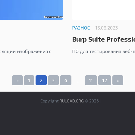
РАЗНОЕ
15.08.2023
Burp Suite Professi
сляции изображения с
ПО для тестирования веб-
«
1
2
3
4
...
11
12
»
Copyright
RULOAD.ORG
© 2026 |