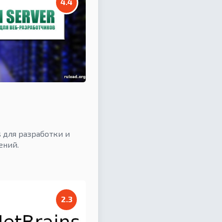
4.4
 для разработки и
ений.
2.3