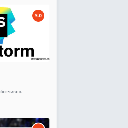
5.0
аботчиков.