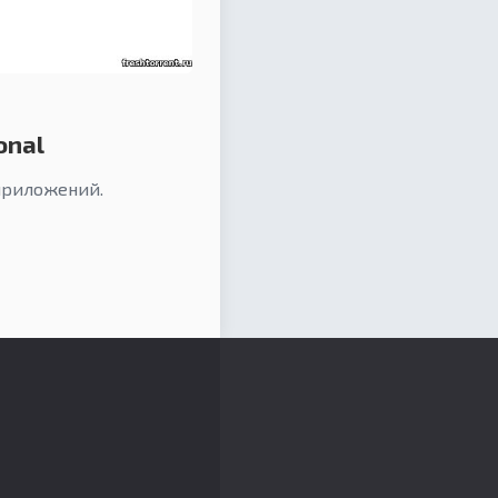
onal
приложений.