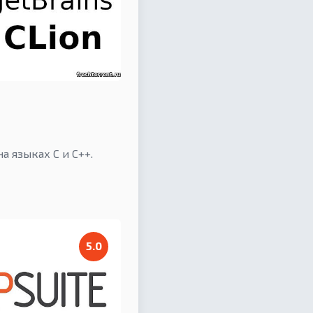
 языках C и C++.
5.0