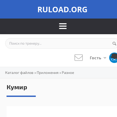
RULOAD.ORG
Гость
Каталог файлов
»
Приложения
»
Разное
Кумир