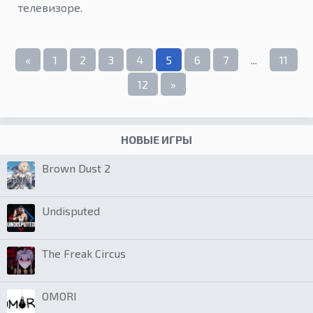
телевизоре.
«
1
2
3
4
5
6
7
...
11
12
»
НОВЫЕ ИГРЫ
Brown Dust 2
Undisputed
The Freak Circus
OMORI