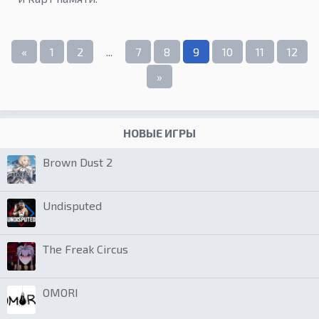
«
1
2
...
7
8
9
10
11
12
»
НОВЫЕ ИГРЫ
Brown Dust 2
Undisputed
The Freak Circus
OMORI