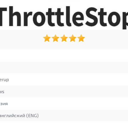
erup
ws
зия
английский (ENG)