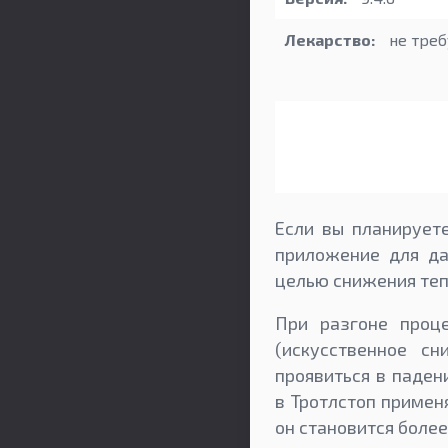
Лекарство:
не треб
Если вы планируете
приложение для да
целью снижения теп
При разгоне проц
(искусственное с
проявиться в паден
в Тротлстоп примен
он становится боле