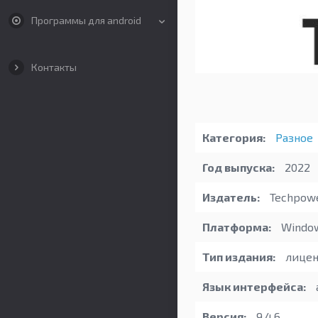
Программы для android
Контакты
Категория:
Разное
Год выпуска:
2022
Издатель:
Techpow
Платформа:
Windo
Тип издания:
лицен
Язык интерфейса:
Версия:
9.4.6