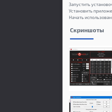
Запустить установо
Установить приложе
Начать использован
Скриншоты