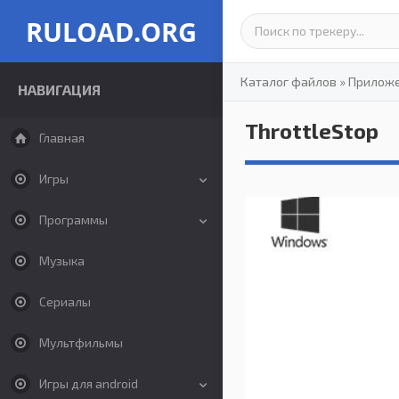
RULOAD.ORG
Каталог файлов
»
Прилож
НАВИГАЦИЯ
ThrottleStop
Главная
Игры
Программы
Музыка
Сериалы
Мультфильмы
Игры для android