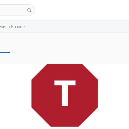
ения
»
Разное