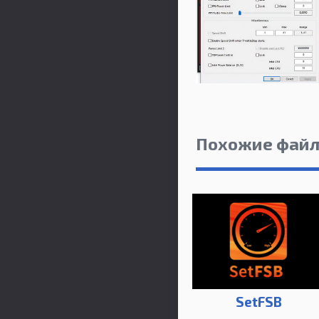
Похожие фай
SetFSB