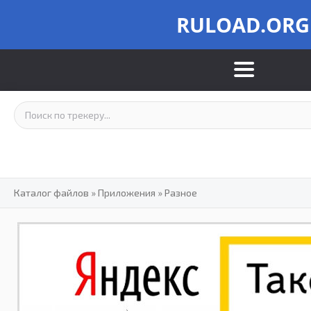
RULOAD.ORG
Каталог файлов
»
Приложения
»
Разное