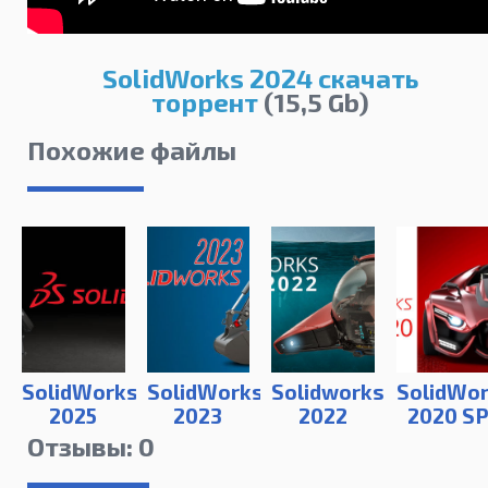
SolidWorks 2024 скачать
торрент
(15,5 Gb)
Похожие файлы
SolidWorks
SolidWorks
Solidworks
SolidWo
2025
2023
2022
2020 SP
Отзывы: 0