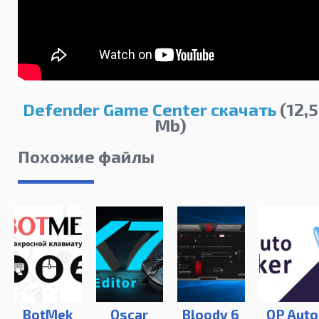
Defender Game Center скачать
(12,5
Mb)
Похожие файлы
BotMek
Oscar
Bloody 6
OP Auto