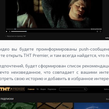
идео вы будете проинформированы push-сообщен
 открыть ТНТ Premier, и там всегда найдется, что п
едпочтений, будет сформирован список рекомендац
нечто неизведанное, что совпадает с вашими инте
треть свою историю и добавить в избранное интере