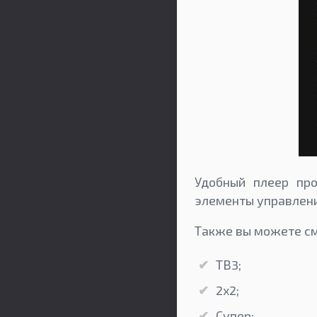
Удобный плеер про
элементы управлени
Также вы можете см
ТВ3;
2x2;
Супер;