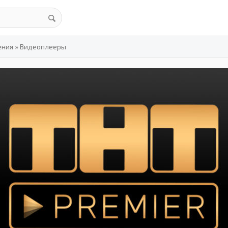
ения
»
Видеоплееры