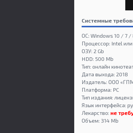
Системные требов
ОС: Windows 10 / 7 / 
Процессор: Intel или
ОЗУ: 2 Gb
HDD: 500 Mb
Тип: онлайн кинотеа
Дата выхода: 2018
Издатель: ООО «ГП
Платформа: PC
Тип издания: лиценз
Язык интерфейса: ру
Лекарство:
не треб
Объем: 314 Mb