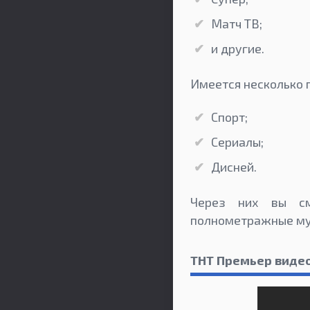
Матч ТВ;
и другие.
Имеется несколько 
Спорт;
Сериалы;
Дисней.
Через них вы см
полнометражные му
ТНТ Премьер видео