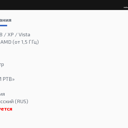
ания
8 / XP / Vista
 AMD (от 1,5 ГГц)
тр
М РТВ»
ия
сский (RUS)
уется