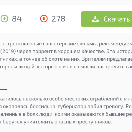
84
|
278
Скачать
я остросюжетные гангстерские фильмы, рекомендуем
(2019) через торрент в хорошем качестве. Это истор
никах, а точнее об охоте на них. Зрителям предлага
стороны людей, которые в итоге смогли застрелить га
окатилось несколько особо жестоких ограблений с м
я оказалась бессильна, губернатор забил тревогу. 
каленные в боях люди, коими оказываются бывшие р
т берутся уничтожить опасных преступников.