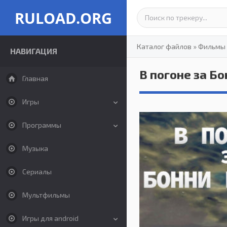
RULOAD.ORG
Каталог файлов
»
Фильмы
НАВИГАЦИЯ
В погоне за Б
Главная
Игры
Программы
Музыка
Сериалы
Мультфильмы
Игры для android