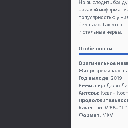
Но выследить банду 
никакой информации,
популярностью у низ
бедным». Так что от
и стальные нервы.
Особенности
Оригинальное наз
Жанр:
криминальный
Год выхода:
2019
Режиссер:
Джон Ли
Актеры:
Кевин Костн
Продолжительност
Качество:
WEB-DL 1
Формат:
MKV