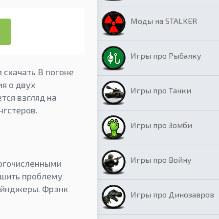
Моды на STALKER
Игры про Рыбалку
 скачать В погоне
ия о двух
Игры про Танки
ется взгляд на
нгстеров.
Игры про Зомби
Игры про Войну
ногочисленными
Решить проблему
ейнджеры. Фрэнк
Игры про Динозавров