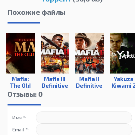
Похожие файлы
Mafia:
Mafia III
Mafia II
Yakuza
The Old
Definitive
Definitive
Kiwami 
Country
Edition
Edition
Отзывы: 0
Имя *:
Email *: