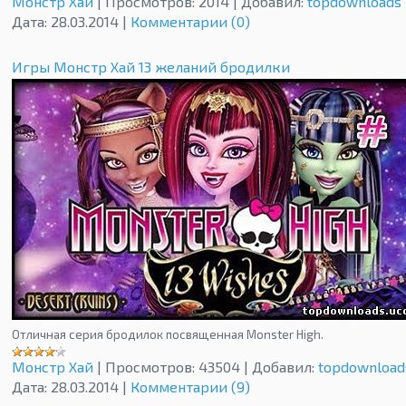
Монстр Хай
|
Просмотров:
2014
|
Добавил:
topdownloads
Дата:
28.03.2014
|
Комментарии (0)
Игры Монстр Хай 13 желаний бродилки
Отличная серия бродилок посвященная Monster High.
Монстр Хай
|
Просмотров:
43504
|
Добавил:
topdownload
Дата:
28.03.2014
|
Комментарии (9)