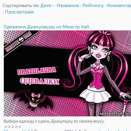
Сортировать по
:
Дате
·
Названию
·
Рейтингу
·
Коммента
·
Просмотрам
Одевалки Дракулауры из Монстр Хай
Выбери одежду и одень Дракулауру по своему вкусу.