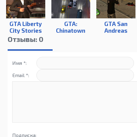
GTA Liberty
GTA:
GTA San
City Stories
Chinatown
Andreas
(android)
Wars
(android)
Отзывы: 0
(android)
Имя *:
Email *:
Подписка: