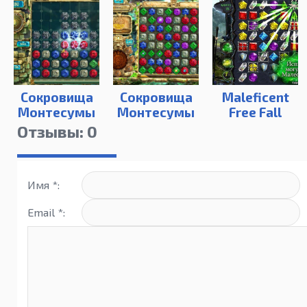
Сокровища
Сокровища
Maleficent
Монтесумы
Монтесумы
Free Fall
4 (PC)
4 (android)
Отзывы: 0
Имя *:
Email *: