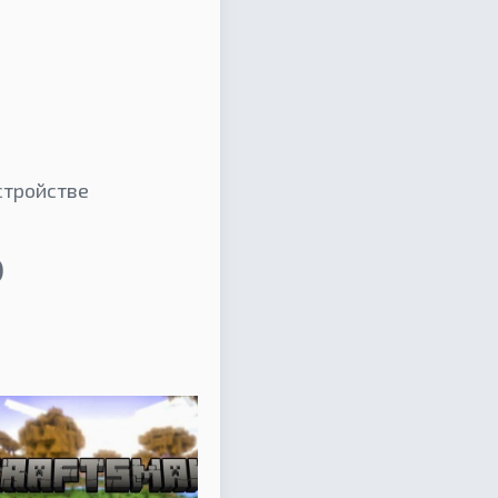
стройстве
)