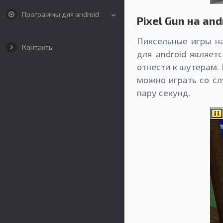
Программы для android
Pixel Gun на and
Пиксельные игры н
Контакты
для android являе
отнести к шутерам.
можно играть со сл
пару секунд.