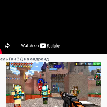
ель Ган 3Д на андроид