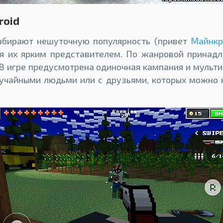
roid
абирают нешуточную популярность (привет
Майнкр
тся их ярким представителем. По жанровой принад
 В игре предусмотрена одиночная кампания и мульти
учайными людьми или с друзьями, которых можно 