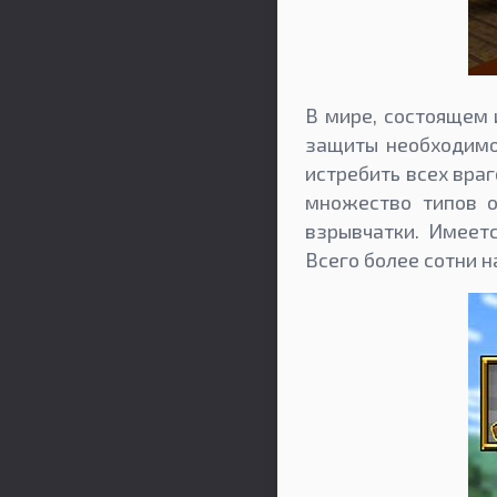
В мире, состоящем 
защиты необходимо 
истребить всех враг
множество типов о
взрывчатки. Имеет
Всего более сотни 