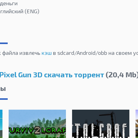
 деньги
нглийский (ENG)
k файла извлечь
кэш
в sdcard/Android/obb на своем у
Pixel Gun 3D скачать торрент
(20,4 Mb
лы