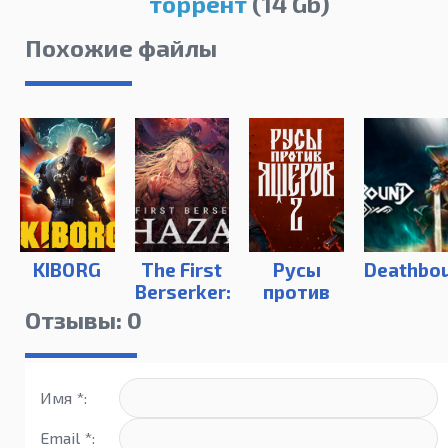
торрент
(14 Gb)
Похожие файлы
KIBORG
The First
Русы
Deathbo
Berserker:
против
Khazan
ящеров 2
Отзывы: 0
/ Lizards
Must Die
2
Имя *:
Email *: