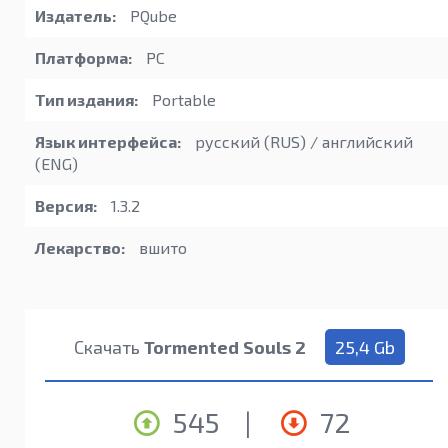
Издатель:
PQube
Платформа:
PC
Тип издания:
Portable
Язык интерфейса:
русский (RUS) / английский
(ENG)
Версия:
1.3.2
Лекарство:
вшито
Скачать
Tormented Souls 2
25,4 Gb
545
|
72