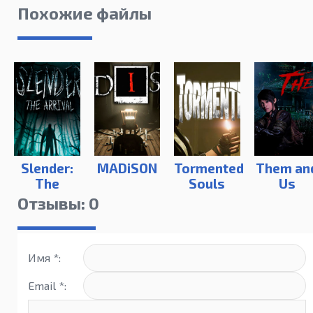
Похожие файлы
Slender:
MADiSON
Tormented
Them an
The
Souls
Us
Arrival
Отзывы: 0
2023
Имя *:
Email *: