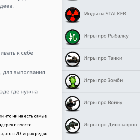
деев.
Моды на STALKER
Игры про Рыбалку
ивать к себе
Игры про Танки
а, для выползания
Игры про Зомби
езде где нужна
Игры про Войну
и что ни на есть самые
Игры про Динозавров
дтрек и просто
, что в 2D-играх редко