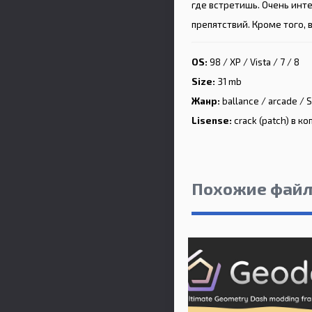
где встретишь. Очень инт
препятствий. Кроме того,
OS:
98 / XP / Vista / 7 / 8
Size:
31 mb
Жанр:
ballance / arcade / S
Lisense:
crack (patch) в к
Похожие фай