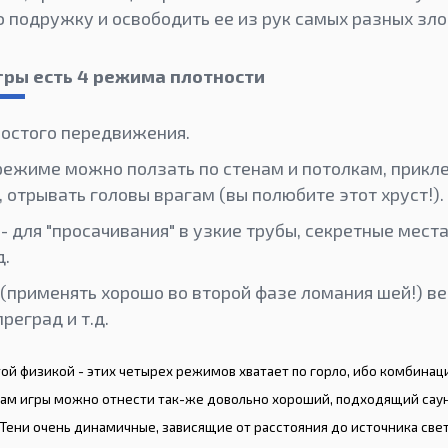
ю подружку и освободить ее из рук самых разных зло
игры есть 4 режима плотности
ростого передвижения.
 режиме можно ползать по стенам и потолкам, прикле
 отрывать головы врагам (вы полюбите этот хруст!).
- для "просачивания" в узкие трубы, секретные мест
д.
 (применять хорошо во второй фазе ломания шей!) в
реград и т.д.
ой физикой - этих четырех режимов хватает по горло, ибо комбинаци
вам игры можно отнести так-же довольно хороший, подходящий саун
ени очень динамичные, зависящие от расстояния до источника света