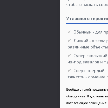
чтобы отыскать сво
У главного героя 
Обычный - для п
Липкий - в этом
различные объекты,
Супер скользкий 
из-под завалов и т.
Сверх-твердый -
тяжесть - ломание п
Вообще с такой продвинут
обалденные. К достоинст
потрясающее освещение! Т