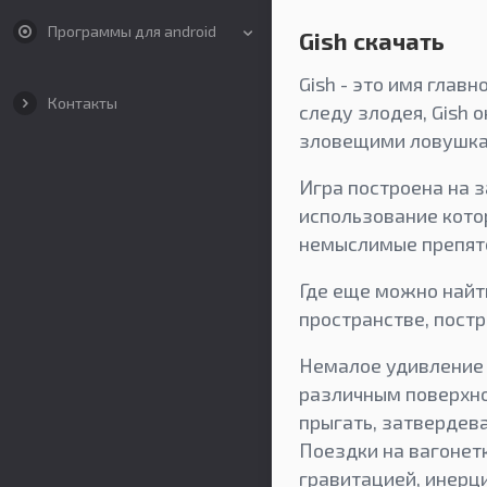
Программы для android
Gish скачать
Gish - это имя глав
Контакты
следу злодея, Gish 
зловещими ловушка
Игра построена на з
использование кото
немыслимые препятс
Где еще можно найт
пространстве, пост
Немалое удивление 
различным поверхно
прыгать, затвердева
Поездки на вагонетк
гравитацией, инерц