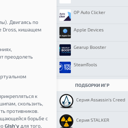
OP Auto Clicker
лы). Двигаясь по
де Dross, кишащем
Apple Devices
Gearup Booster
ниях,
ят преодолеть
SteamTools
иртуальном
ПОДБОРКИ ИГР
прикрепляться к
Серия Assassin’s Creed
шипам, скользить,
ть противников.
ращающейся борьбе с
Серия STALKER
но
Gish'у
для того,