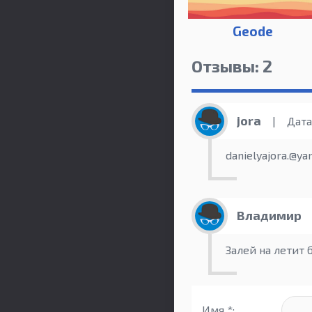
Geode
Отзывы: 2
jora
|
Дата:
danielyajora.@ya
Владимир
Залей на летит 
Имя *: