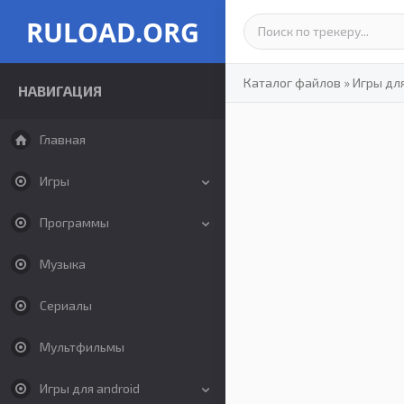
RULOAD.ORG
Каталог файлов
»
Игры дл
НАВИГАЦИЯ
Главная
Игры
Программы
Музыка
Сериалы
Мультфильмы
Игры для android