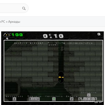
я PC
»
Аркады