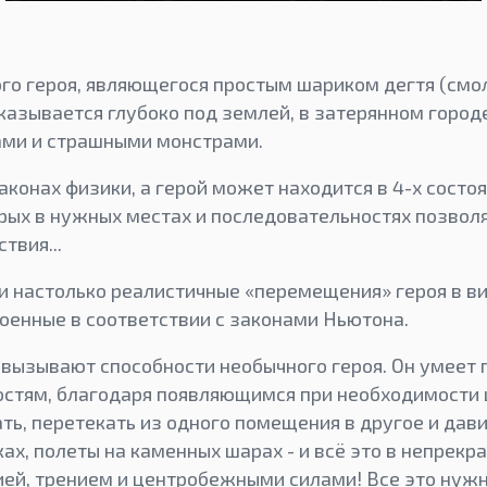
ного героя, являющегося простым шариком дегтя (смо
оказывается глубоко под землей, в затерянном горо
ми и страшными монстрами.
аконах физики, а герой может находится в 4-х состоя
рых в нужных местах и последовательностях позвол
твия...
и настолько реалистичные «перемещения» героя в в
роенные в соответствии с законами Ньютона.
вызывают способности необычного героя. Он умеет 
стям, благодаря появляющимся при необходимости 
ть, перетекать из одного помещения в другое и дави
ах, полеты на каменных шарах - и всё это в непрек
ией, трением и центробежными силами! Все это нуж