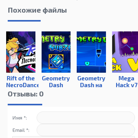
Похожие файлы
Rift of the
Geometry
Geometry
Mega
NecroDancer
Dash
Dash на
Hack v7
SubZero
компьютер
Отзывы: 0
на ПК
Имя *:
Email *: