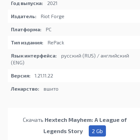
Год выпуска:
2021
Издатель:
Riot Forge
Платформа:
PC
Тип издания:
RePack
Язык интерфейса:
русский (RUS) / английский
(ENG)
Версия:
1.21.11.22
Лекарство:
вшито
Скачать
Hextech Mayhem: A League of
Legends Story
2 Gb