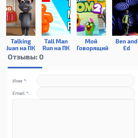
Talking
Tall Man
Мой
Ben and
Juan на ПК
Run на ПК
Говорящий
Ed
Том 2 на
Отзывы: 0
ПК
Имя *:
Email *: