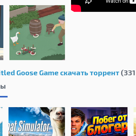
itled Goose Game скачать торрент
(331
лы