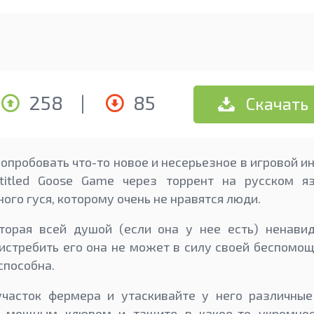
258
|
85
Скачать
опробовать что-то новое и несерьезное в игровой и
titled Goose Game через торрент на русском я
ого гуся, которому очень не нравятся люди.
оторая всей душой (если она у нее есть) ненавид
истребить его она не может в силу своей беспомощ
способна.
участок фермера и утаскивайте у него различны
м мощным клювом и тащите в какое-то укромное