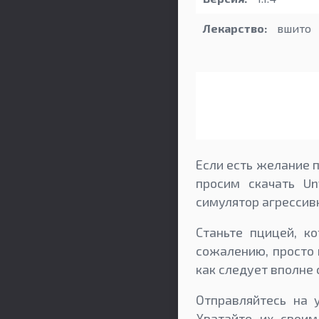
Лекарство:
вшито
Если есть желание п
просим скачать Un
симулятор агрессивн
Станьте пцицей, к
сожалению, просто 
как следует вполне 
Отправляйтесь на 
Хватайте их свои