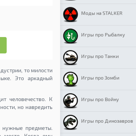
Моды на STALKER
Игры про Рыбалку
Игры про Танки
ндустрии, то милости
Игры про Зомби
зыке. Это аркадный
ит человечество. К
Игры про Войну
ности, но навредить
Игры про Динозавров
е нужные предметы.
 место. Когда ему