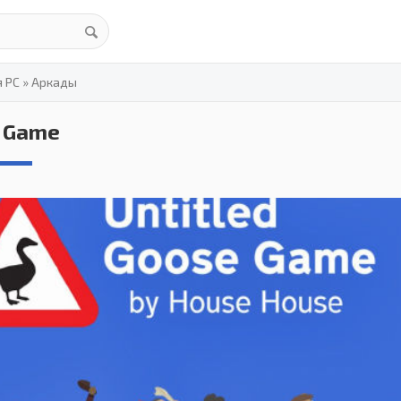
я PC
»
Аркады
e Game