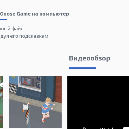
d Goose Game на компьютер
чный файл
едуя его подсказкам
Видеообзор