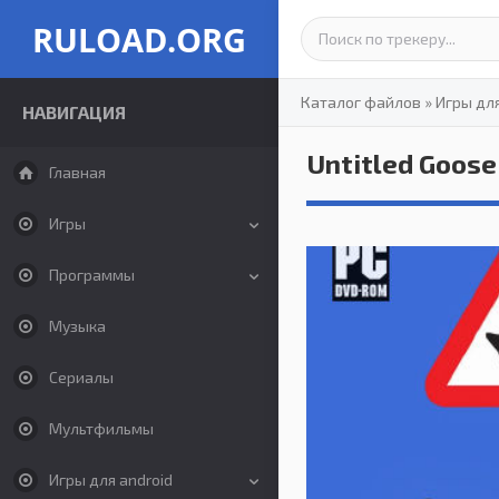
RULOAD.ORG
Каталог файлов
»
Игры дл
НАВИГАЦИЯ
Untitled Goos
Главная
Игры
Программы
Музыка
Сериалы
Мультфильмы
Игры для android