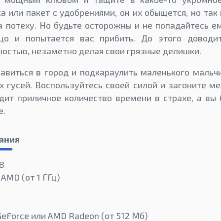
 или пакет с удобрениями, он их обыщется, но так 
а потеху. Но будьте осторожны и не попадайтесь ем
цо и попытается вас прибить. До этого доводи
ностью, незаметно делая свои грязные делишки.
виться в город и подкараулить маленького мальчи
 гусей. Воспользуйтесь своей силой и загоните м
идит приличное количество времени в страхе, а вы
е.
ания
 8
 AMD (от 1 ГГц)
GeForce или AMD Radeon (от 512 Мб)