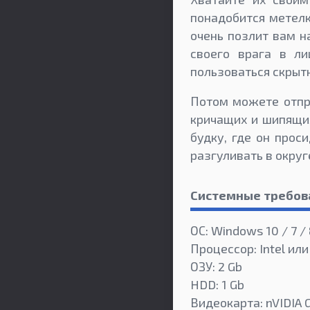
понадобится метелка
очень позлит вам н
своего врага в ли
пользоваться скрыт
Потом можете отпра
кричащих и шипящих
будку, где он прос
разгуливать в округ
Системные требов
ОС: Windows 10 / 7 /
Процессор: Intel или
ОЗУ: 2 Gb
HDD: 1 Gb
Видеокарта: nVIDIA 