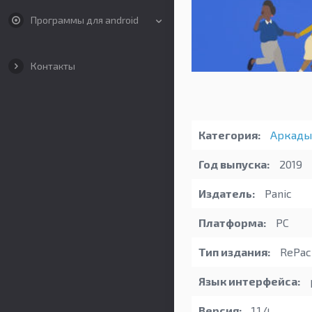
Программы для android
Контакты
Категория:
Аркады
Год выпуска:
2019
Издатель:
Panic
Платформа:
PC
Тип издания:
RePac
Язык интерфейса:
Версия:
1.1.4