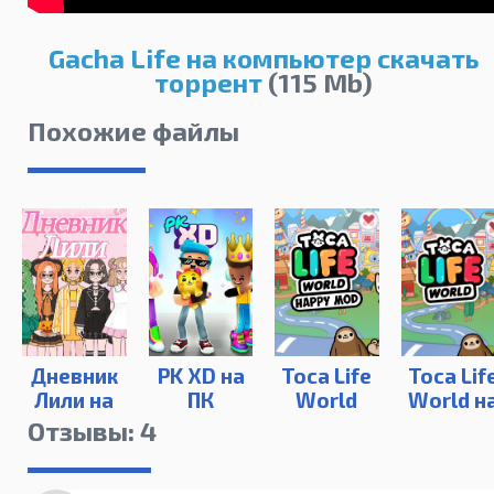
Gacha Life на компьютер скачать
торрент
(115 Mb)
Похожие файлы
Дневник
PK XD на
Toca Life
Toca Lif
Лили на
ПК
World
World н
ПК
Happy
ПК
Отзывы: 4
Mod