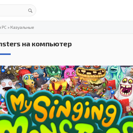
я PC
»
Казуальные
nsters на компьютер