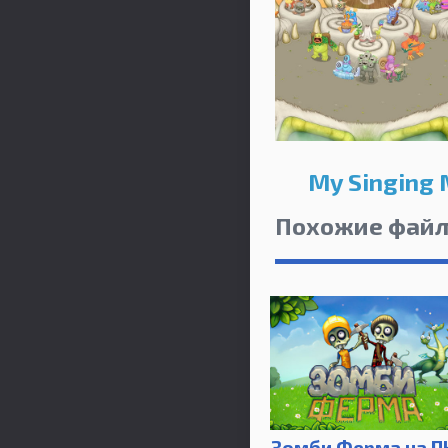
My Singing
Похожие фай
Зомби Ферма на П