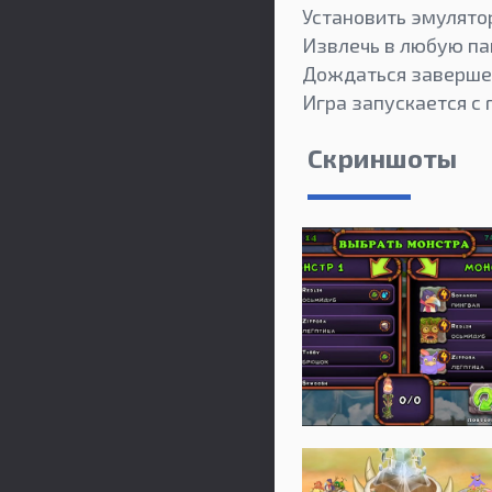
Установить эмулятор
Извлечь в любую пап
Дождаться заверше
Игра запускается с 
Скриншоты