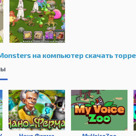
 Monsters на компьютер скачать торр
лы
К
Нано Ферма
MyVoiceZoo