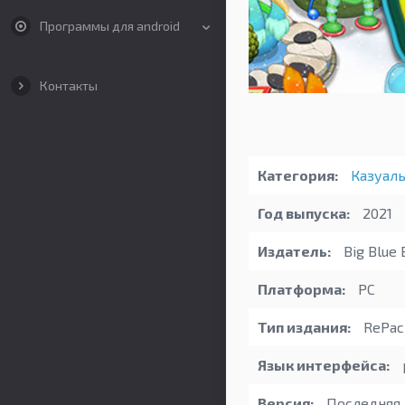
Программы для android
Контакты
Категория:
Казуал
Год выпуска:
2021
Издатель:
Big Blue 
Платформа:
PC
Тип издания:
RePac
Язык интерфейса:
Версия:
Последняя