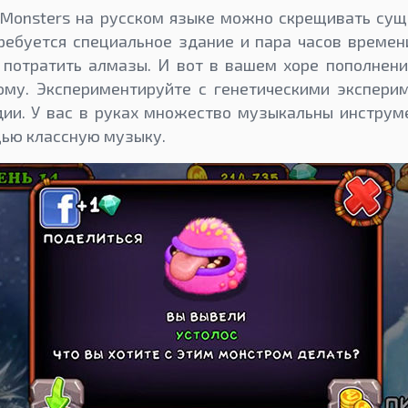
 Monsters на русском языке можно скрещивать сущ
требуется специальное здание и пара часов времен
 потратить алмазы. И вот в вашем хоре пополнени
вому. Экспериментируйте с генетическими экспери
ии. У вас в руках множество музыкальны инструме
щью классную музыку.