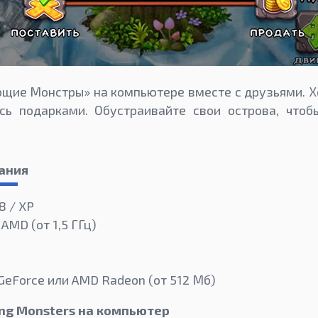
щие Монстры» на компьютере вместе с друзьями. Хо
есь подарками. Обустраивайте свои острова, чтоб
ания
8 / XP
 AMD (от 1,5 ГГц)
GeForce или AMD Radeon (от 512 Мб)
ing Monsters на компьютер