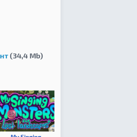
ент
(34,4 Mb)
My Singing