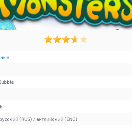
ьные
Bubble
k
русский (RUS) / английский (ENG)