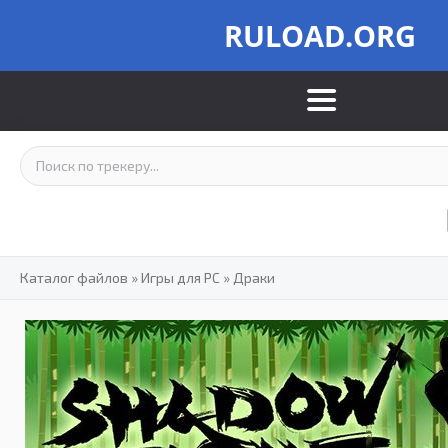
RULOAD.ORG
Каталог файлов
»
Игры для PC
»
Драки